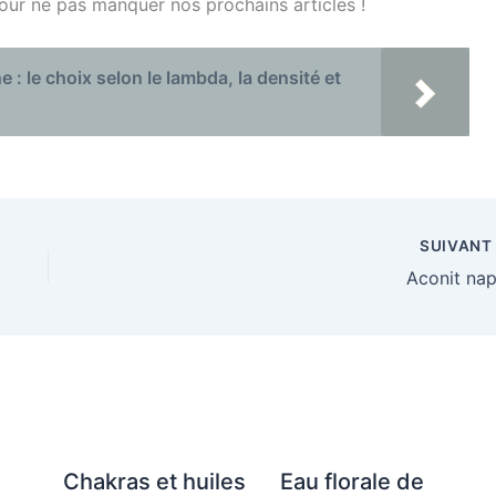
pour ne pas manquer nos prochains articles !
e : le choix selon le lambda, la densité et
SUIVAN
Aconit nap
Chakras et huiles
Eau florale de