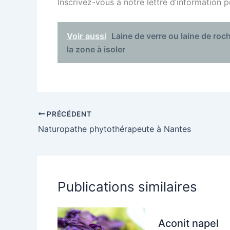
Inscrivez-vous à notre lettre d’information 
Voir aussi
Laine de verre ou laine de roch
la zone à isoler
PRÉCÉDENT
Naturopathe phytothérapeute à Nantes
Publications similaires
Aconit napel