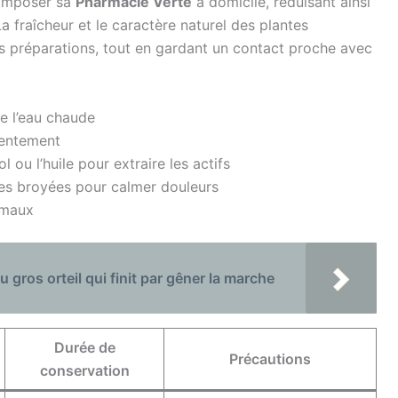
composer sa
Pharmacie Verte
à domicile, réduisant ainsi
a fraîcheur et le caractère naturel des plantes
es préparations, tout en gardant un contact proche avec
de l’eau chaude
lentement
 ou l’huile pour extraire les actifs
tes broyées pour calmer douleurs
 maux
u gros orteil qui finit par gêner la marche
Durée de
Précautions
conservation