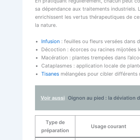
En pratiquant régulièrement, chacun peut 
sa dépendance aux traitements industriels. L
enrichissent les vertus thérapeutiques de c
la nature.
Infusion
: feuilles ou fleurs versées dans 
Décoction : écorces ou racines mijotées 
Macération : plantes trempées dans l’alcool
Cataplasmes : application locale de plan
Tisanes
mélangées pour cibler différents
Voir aussi
Oignon au pied : la déviation d
Type de
Usage courant
préparation