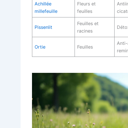
Achillée
Fleurs et
Antii
millefeuille
feuilles
cicat
Feuilles et
Pissenlit
Détox
racines
Anti-
Ortie
Feuilles
remin