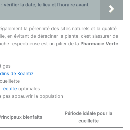
vérifier la date, le lieu et l’horaire avant
galement la pérennité des sites naturels et la qualité
le, en évitant de déraciner la plante, c’est s’assurer de
oche respectueuse est un pilier de la
Pharmacie Verte
,
 tiges
dins de Koantiz
cueillette
e
récolte
optimales
e pas appauvrir la population
Période idéale pour la
Principaux bienfaits
cueillette