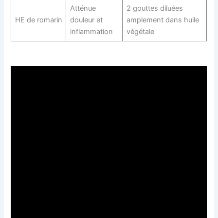
Atténue
2 gouttes diluées
HE de romarin
douleur et
amplement dans huile
inflammation
végétale