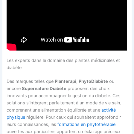
Les experts dans le domaine des plantes médicinales et
diabète
Des marques telles que
Planterapi
,
PhytoDiabète
ou
encore
Supernature Diabète
proposent des choix
innovants pour accompagner la gestion du diabète. Ces
solutions s’intègrent parfaitement à un mode de vie sain,
comprenant une alimentation équilibrée et une
activité
physique
régulière. Pour ceux qui souhaitent approfondir
leurs connaissances, les
formations en phytothérapie
ouvertes aux particuliers apportent un éclairage précieux