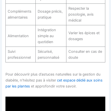
Respecter la
Compléments
Dosage précis,
posologie, avis
alimentaires
pratique
médical
Intégration
Varier les épices et
Alimentation
simple au
dosages
quotidien
Suivi
Sécurisé,
Consulter en cas de
professionnel
personnalisé
doute
Pour découvrir plus d’astuces naturelles sur la gestion du
diabète, n’hésitez pas à visiter
cet espace dédié aux soins
par les plantes
et approfondir votre savoir.