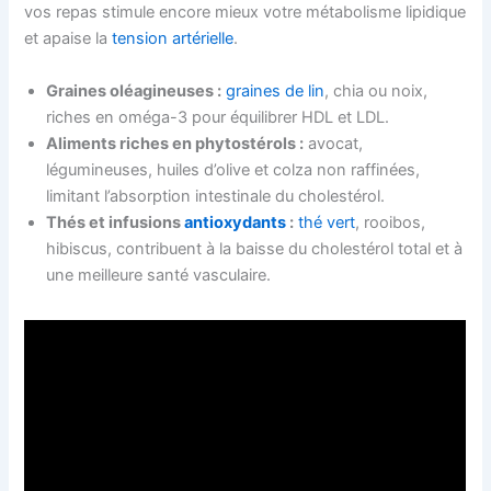
vos repas stimule encore mieux votre métabolisme lipidique
et apaise la
tension artérielle
.
Graines oléagineuses :
graines de lin
, chia ou noix,
riches en oméga-3 pour équilibrer HDL et LDL.
Aliments riches en phytostérols :
avocat,
légumineuses, huiles d’olive et colza non raffinées,
limitant l’absorption intestinale du cholestérol.
Thés et infusions
antioxydants
:
thé vert
, rooibos,
hibiscus, contribuent à la baisse du cholestérol total et à
une meilleure santé vasculaire.