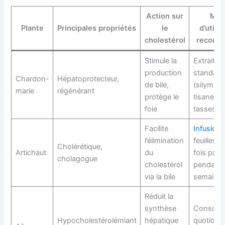
Action sur
Mod
Plante
Principales propriétés
le
d’utilis
cholestérol
recomm
Stimule la
Extrait
production
standard
Chardon-
Hépatoprotecteur,
de bile,
(silymari
marie
régénérant
protège le
tisane (2
foie
tasses/jo
Facilite
Infusion
l’élimination
feuilles, 
Cholérétique,
Artichaut
du
fois par j
cholagogue
cholestérol
pendant 
via la bile
semaine
Réduit la
synthèse
Consomm
Hypocholestérolémiant
hépatique
quotidie