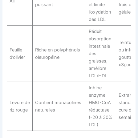
Ail
puissant
et limite
frais ou 
l’oxydation
gélules
des LDL
Réduit
absorption
Teinture
intestinale
Feuille
Riche en polyphénols
ou infusi
des
d’olivier
oleuropéine
gouttes
graisses,
x3/jour)
améliore
LDL/HDL
Inhibe
enzyme
Extraits
Levure de
Contient monacolines
HMG-CoA
standard
riz rouge
naturelles
réductase
cure de 8
(-20 à 30%
semaine
LDL)