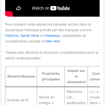
Pour soutenir cette démarche naturelle, entrez dans la
dynamique holistique prônée par des marques comme
Fitoform
,
Santé Verte
ou
Herbesan
, spécialisées en
compléments naturels et
bien-être
.
Tableau des aliments et boissons complémentaires pour la
santé cardiovasculaire
Impact sur
Propriétés
Conseil
Aliment/Boisson
le
principales
consomm
cholestérol
Réduction
2 c. à so
Riches en
LDL,
moulues/j
Graines de lin
oméga-3
amélioration
dans sal