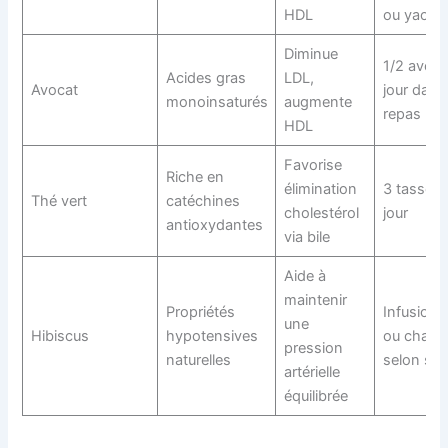
HDL
ou yaourt
Diminue
1/2 avoca
Acides gras
LDL,
Avocat
jour dans
monoinsaturés
augmente
repas
HDL
Favorise
Riche en
élimination
3 tasses 
Thé vert
catéchines
cholestérol
jour
antioxydantes
via bile
Aide à
maintenir
Propriétés
Infusion 
une
Hibiscus
hypotensives
ou chaud
pression
naturelles
selon sai
artérielle
équilibrée