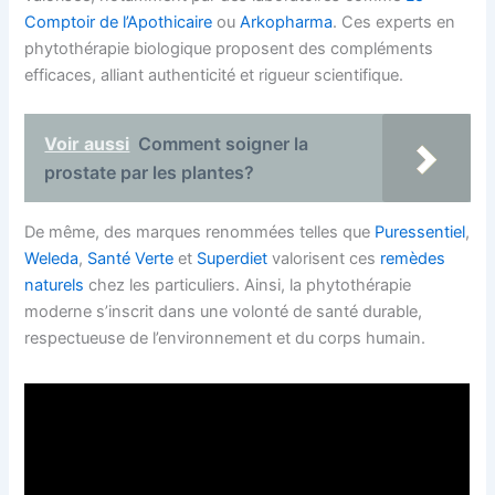
Comptoir de l’Apothicaire
ou
Arkopharma
. Ces experts en
phytothérapie biologique proposent des compléments
efficaces, alliant authenticité et rigueur scientifique.
Voir aussi
Comment soigner la
prostate par les plantes?
De même, des marques renommées telles que
Puressentiel
,
Weleda
,
Santé Verte
et
Superdiet
valorisent ces
remèdes
naturels
chez les particuliers. Ainsi, la phytothérapie
moderne s’inscrit dans une volonté de santé durable,
respectueuse de l’environnement et du corps humain.